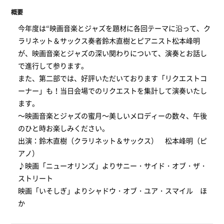
概要
今年度は“映画音楽とジャズを題材に各回テーマに沿って、ク
ラリネット＆サックス奏者鈴木直樹とピアニスト松本峰明
が、映画音楽とジャズの深い関わりについて、演奏とお話し
で進行して参ります。
また、第二部では、好評いただいております「リクエストコ
ーナー」も！当日会場でのリクエストを集計して演奏いたし
ます。
～映画音楽とジャズの蜜月～美しいメロディーの数々、午後
のひと時お楽しみください。
出演：鈴木直樹（クラリネット＆サックス） 松本峰明（ピ
アノ）
♪映画「ニューオリンズ」よりサニー・サイド・オブ・ザ・
ストリート
映画「いそしぎ」よりシャドウ・オブ・ユア・スマイル ほ
か