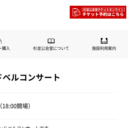
ンサート
公演リスト
主催公演
ト購入
杉並公会堂について
施設利用案内
ドベルコンサート
（18:00開場）