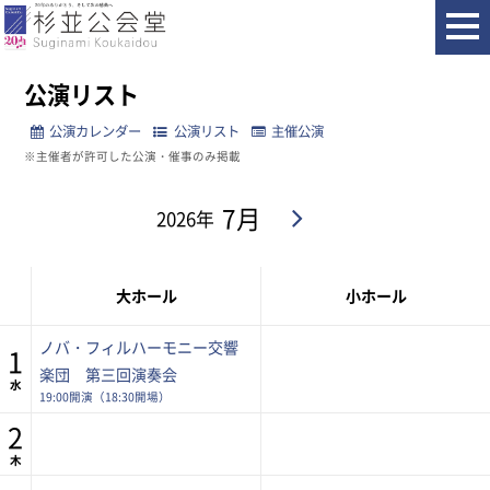
ホーム
公演カレンダー
公演リスト
公演リスト
公演カレンダー
公演リスト
主催公演
※主催者が許可した公演・催事のみ掲載
7月
2026年
大ホール
小ホール
ノバ・フィルハーモニー交響
1
楽団 第三回演奏会
水
19:00開演（18:30開場）
2
木