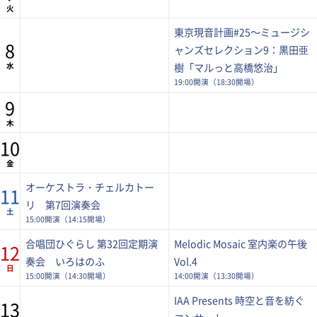
火
東京現音計画#25～ミュージシ
8
ャンズセレクション9：黒田亜
水
樹「マルっと高橋悠治」
19:00開演（18:30開場）
9
木
10
金
オーケストラ・チェルカトー
11
リ 第7回演奏会
土
15:00開演（14:15開場）
合唱団ひぐらし 第32回定期演
Melodic Mosaic 室内楽の午後
12
奏会 いろはのふ
Vol.4
日
15:00開演（14:30開場）
14:00開演（13:30開場）
IAA Presents 時空と音を紡ぐ
13