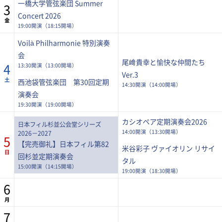
一橋大学管弦楽団 Summer
3
Concert 2026
金
19:00開演（18:15開場）
Voilà Philharmonie 特別演奏
会
尾﨑貴幸と愉快な仲間たち
4
13:30開演（13:00開場）
Ver.3
土
西池袋管弦楽団 第30回定期
14:30開演（14:00開場）
演奏会
19:30開演（19:00開場）
カシオペア定期演奏会2026
日本フィル杉並公会堂シリーズ
14:00開演（13:30開場）
2026－2027
5
【完売御礼】日本フィル第82
米谷彩子 ヴァイオリン リサイ
日
回杉並定期演奏会
タル
15:00開演（14:15開場）
19:00開演（18:30開場）
6
月
7