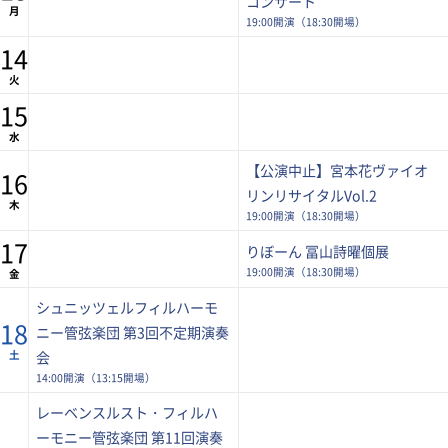
コンサート
月
19:00開演（18:30開場）
14
火
15
水
【公演中止】宮本花ヴァイオ
16
リンリサイタルVol.2
木
19:00開演（18:30開場）
17
りぼーん 冨山詩曜個展
19:00開演（18:30開場）
金
シュニッツェルフィルハーモ
18
ニー管弦楽団 第3回不定期演奏
土
会
14:00開演（13:15開場）
レーベンスルスト・フィルハ
ーモニー管弦楽団 第11回演奏